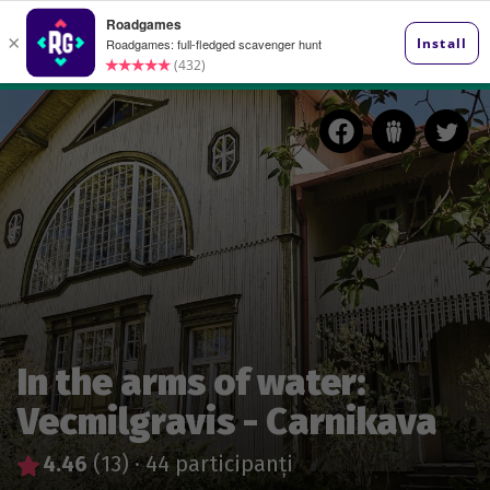
In the arms of water:
Vecmilgravis - Carnikava
4.46
(13)
·
44 participanți