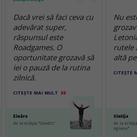
Dacă vrei să faci ceva cu
Nu est
adevărat super,
grozav
răspunsul este
Letonia
Roadgames. O
rutele 
oportunitate grozavă să
altă pe
iei o pauză de la rutina
CITEȘTE 
zilnică.
CITEȘTE MAI MULT
Einārs
Sintija
de la echipa "Gandrs"
de la echip
Agnese"