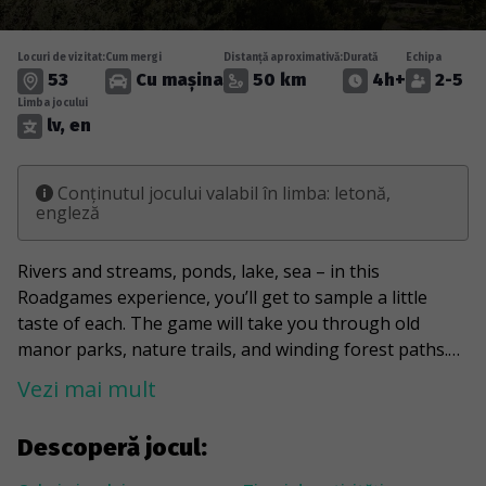
Locuri de vizitat:
Cum mergi
Distanță aproximativă:
Durată
Echipa
53
Cu mașina
50 km
4h+
2-5
Limba jocului
lv, en
Conținutul jocului valabil în limba: letonă,
engleză
Rivers and streams, ponds, lake, sea – in this
Roadgames experience, you’ll get to sample a little
taste of each. The game will take you through old
manor parks, nature trails, and winding forest paths.
You’ll see real Northern lights and, squinting your
Vezi mai mult
eyes, try to spot a lighthouse at the top of a church
tower. You’ll be able to step into the role of a soldier
Descoperă jocul:
and crawl through not only moss-covered trench lines,
but also bunkers favoured by bats. The game’s