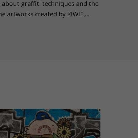
 about graffiti techniques and the
he artworks created by KIWIE,
bs, tempt yourself with delicious
ill feel a sense of nostalgia when
tisement from 1985.
ing and surprising, some objects
wn lifespan. Therefore, we'd like
n object from the task is lost,
ease remember that not all game
 weather conditions (rain, snow,