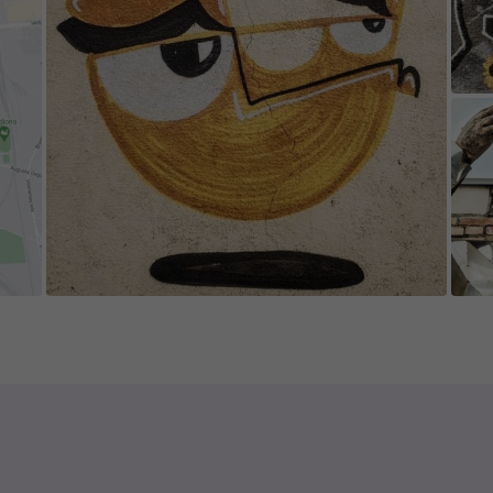
e game's content is edited and updated in collab
 appreciate everyone who contributes new cont
isting content.