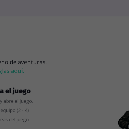
leno de aventuras.
glas aquí.
a el juego
y abre el juego.
quipo (2 - 4)
reas del juego