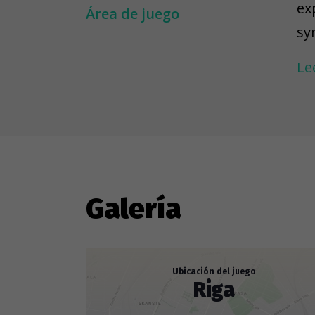
ex
Área de juego
sy
Th
Le
ca
yo
---
To
ar
to
Galería
re
ob
fog
Ubicación del juego
Riga