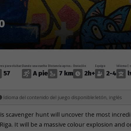
0
es para visitar:
Dando una vuelta
Distancia aprox.:
Duración
Equipo
Idioma (-s
57
A pie
7 km
2h+
2-4
l
Idioma del contenido del juego disponible:letón, inglés
is scavenger hunt will uncover the most incredib
 Riga. It will be a massive colour explosion an