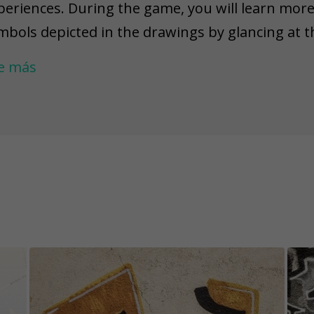
periences. During the game, you will learn more
mbols depicted in the drawings by glancing at t
obek, and Rudens Stencil. You will meet Steve Jo
e más
kes, and greet a famous politician. Lastly, you w
u see a massive 20 Lat bill and an actual adver
 keep the content of the game challenges excit
e permanently fixed, while others have an unkno
 warn you that there might be situations where a
placed, demolished, repainted, or damaged. Pl
jects are easily accessible and visible in certain
).