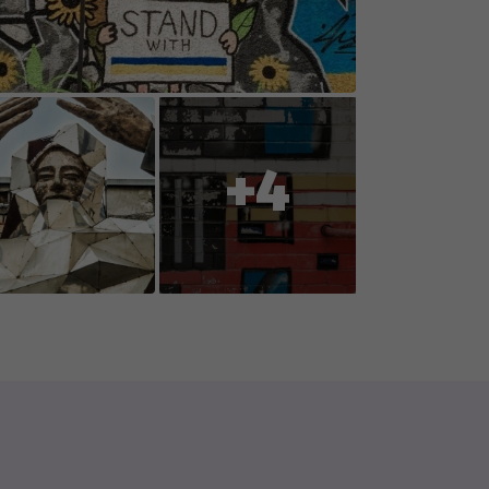
oration with you, the players, so
ent or reports changes to
+4