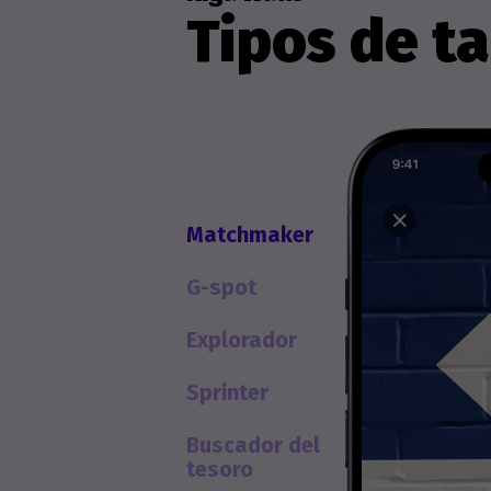
Tipos de ta
Matchmaker
G-spot
Explorador
Sprinter
Buscador del
tesoro