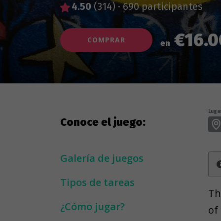
4.50
(314)
·
690 participantes
€16.0
COMPRAR
en
Lugar
Conoce el juego:
Galería de juegos
Tipos de tareas
Th
¿Cómo jugar?
of