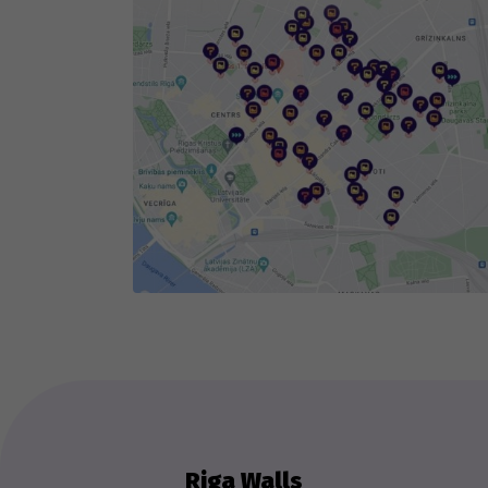
Th
we
ex
Riga Walls